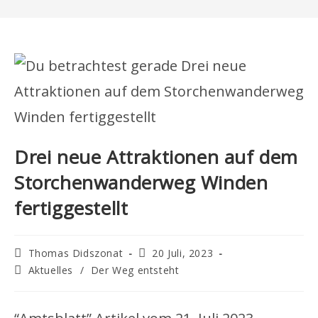
Drei neue Attraktionen auf dem
Storchenwanderweg Winden
fertiggestellt
Beitrags-
Beitrag
Thomas Didszonat
20 Juli, 2023
Autor:
veröffentlicht:
Beitrags-
Aktuelles
/
Der Weg entsteht
Kategorie: