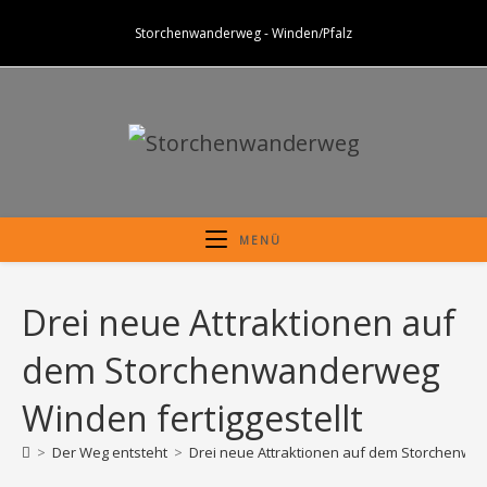
Zum
Storchenwanderweg - Winden/Pfalz
Inhalt
springen
MENÜ
Drei neue Attraktionen auf
dem Storchenwanderweg
Winden fertiggestellt
>
Der Weg entsteht
>
Drei neue Attraktionen auf dem Storchenwan