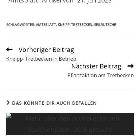
“Amtsblatt” Artikel vom 21. Juli 2023
SCHLAGWÖRTER
:
AMTSBLATT
,
KNEIPP-TRETBECKEN
,
SEILRUTSCHE
Vorheriger Beitrag
Weitere
Artikel
Kneipp-Tretbecken in Betrieb
ansehen
Nächster Beitrag
Pflanzaktion am Tretbecken
DAS KÖNNTE DIR AUCH GEFALLEN