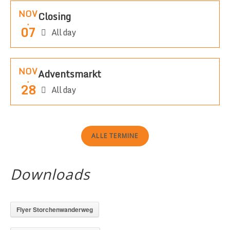
NOV
Closing
.
07
All day
NOV
Adventsmarkt
.
28
All day
ALLE TERMINE
Downloads
Flyer Storchenwanderweg