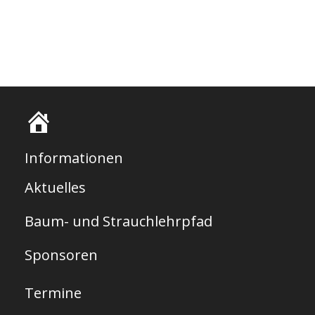
S
t
Informationen
a
Aktuelles
r
Baum- und Strauchlehrpfad
t
s
Sponsoren
e
Termine
i