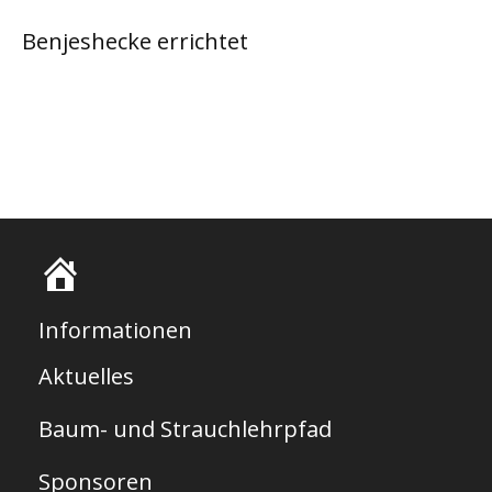
Benjeshecke errichtet
S
t
Informationen
a
Aktuelles
r
Baum- und Strauchlehrpfad
t
s
Sponsoren