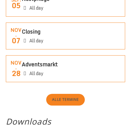
05
All day
NOV
Closing
.
07
All day
NOV
Adventsmarkt
.
28
All day
ALLE TERMINE
Downloads