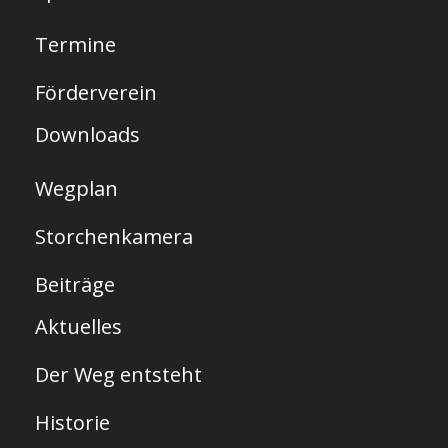
e
Termine
i
t
Förderverein
e
Downloads
Wegplan
Storchenkamera
Beiträge
Aktuelles
Der Weg entsteht
Historie