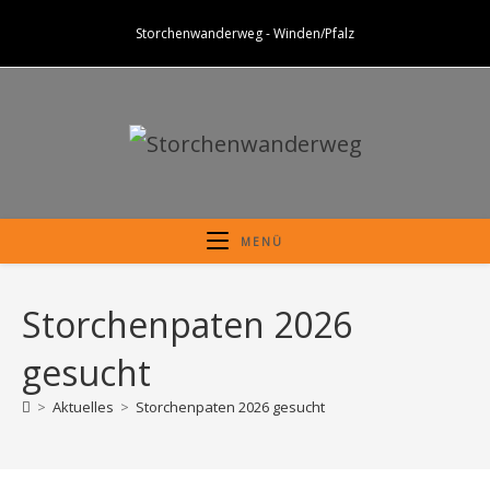
Zum
Storchenwanderweg - Winden/Pfalz
Inhalt
springen
MENÜ
Storchenpaten 2026
gesucht
>
Aktuelles
>
Storchenpaten 2026 gesucht