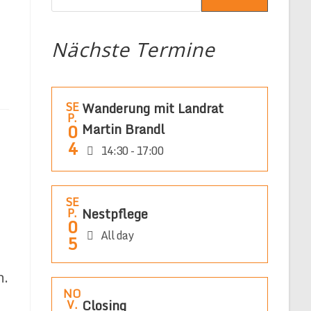
Nächste Termine
SE
Wanderung mit Landrat
P.
0
Martin Brandl
4
14:30 - 17:00
SE
Nestpflege
P.
0
All day
5
n.
NO
Closing
V.