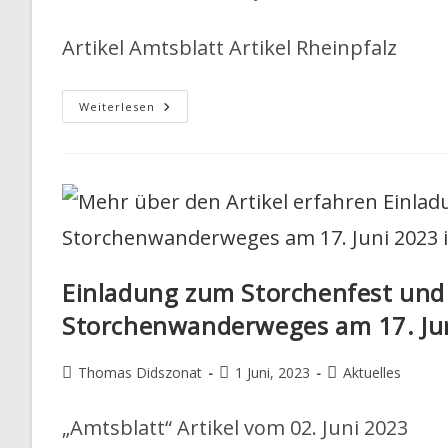
Autor:
veröffentlicht:
Kategorie:
Artikel Amtsblatt Artikel Rheinpfalz
Storchenfest,
Weiterlesen
30.
Juni
2000
Einladung zum Storchenfest und
Storchenwanderweges am 17. Ju
S
t
Beitrags-
Beitrag
Beitrags-
Informationen
Thomas Didszonat
1 Juni, 2023
Aktuelles
Autor:
veröffentlicht:
Kategorie:
a
Aktuelles
„Amtsblatt“ Artikel vom 02. Juni 2023
r