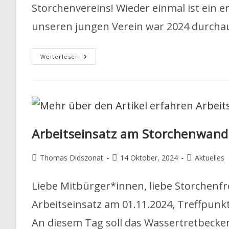
Storchenvereins! Wieder einmal ist ein e
unseren jungen Verein war 2024 durcha
Neujahrsgrüße
Weiterlesen
Mit
Rückblick
Und
Vorausschau
Arbeitseinsatz am Storchenwan
Beitrags-
Beitrag
Beitrags-
Thomas Didszonat
14 Oktober, 2024
Aktuelles
Autor:
veröffentlicht:
Kategorie:
Liebe Mitbürger*innen, liebe Storchen
Arbeitseinsatz am 01.11.2024, Treffpunk
An diesem Tag soll das Wassertretbecke