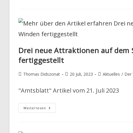
“Eintracht”
1860
Steinweiler
Drei neue Attraktionen auf de
fertiggestellt
Beitrags-
Beitrag
Beitrags-
Thomas Didszonat
20 Juli, 2023
Aktuelles
/
Der 
Autor:
veröffentlicht:
Kategorie:
"Amtsblatt" Artikel vom 21. Juli 2023
Drei
Weiterlesen
Neue
Attraktionen
Auf
Dem
Storchenwanderweg
Winden