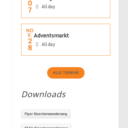
0
All day
7
NO
Adventsmarkt
V.
2
All day
8
ALLE TERMINE
Downloads
Flyer Storchenwanderweg
FAQs Storchenwanderweg