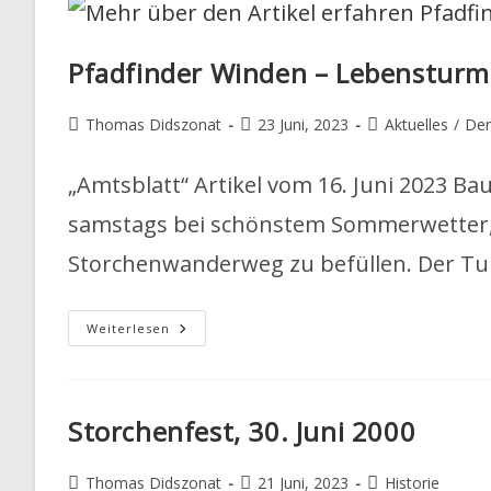
Fertiggestellt
Pfadfinder Winden – Lebensturm
Beitrags-
Beitrag
Beitrags-
Thomas Didszonat
23 Juni, 2023
Aktuelles
/
Der
Autor:
veröffentlicht:
Kategorie:
„Amtsblatt“ Artikel vom 16. Juni 2023 B
samstags bei schönstem Sommerwetter
Storchenwanderweg zu befüllen. Der Tu
Pfadfinder
Weiterlesen
Winden
–
Lebensturm
Storchenfest, 30. Juni 2000
Beitrags-
Beitrag
Beitrags-
Thomas Didszonat
21 Juni, 2023
Historie