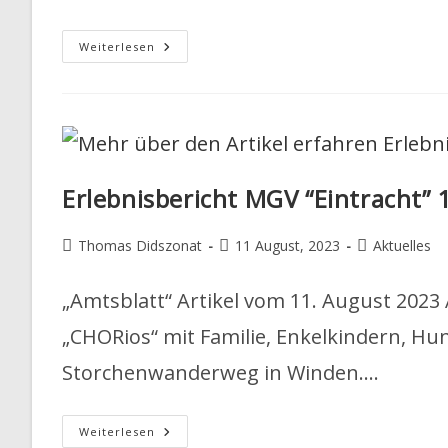
Arbeitseinsatz
Weiterlesen
Am
Storchenwanderweg
Erlebnisbericht MGV “Eintracht” 
Beitrags-
Beitrag
Beitrags-
Thomas Didszonat
11 August, 2023
Aktuelles
Autor:
veröffentlicht:
Kategorie:
„Amtsblatt“ Artikel vom 11. August 2023 
„CHORios“ mit Familie, Enkelkindern, Hu
Storchenwanderweg in Winden.…
Erlebnisbericht
Weiterlesen
MGV