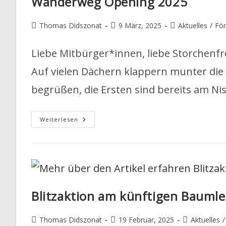
Wanderweg Opening 2025
I
Beitrags-
Beitrag
Beitrags-
Thomas Didszonat
9 März, 2025
Aktuelles
/
För
T
Autor:
veröffentlicht:
Kategorie:
Liebe Mitbürger*innen, liebe Storchenf
E
Auf vielen Dächern klappern munter die
begrüßen, die Ersten sind bereits am Ni
Wanderweg
Weiterlesen
Opening
2025
Blitzaktion am künftigen Bauml
Beitrags-
Beitrag
Beitrags-
Thomas Didszonat
19 Februar, 2025
Aktuelles
/