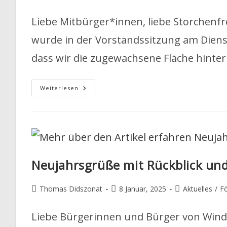
Autor:
veröffentlicht:
Kategorie:
Liebe Mitbürger*innen, liebe Storchenf
wurde in der Vorstandssitzung am Dienst
dass wir die zugewachsene Fläche hint
Blitzaktion
Weiterlesen
Am
Künftigen
Baumlehrpfad
Neujahrsgrüße mit Rückblick un
Beitrags-
Beitrag
Beitrags-
Thomas Didszonat
8 Januar, 2025
Aktuelles
/
Fö
Autor:
veröffentlicht:
Kategorie:
Liebe Bürgerinnen und Bürger von Winde