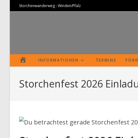
Zum
Storchenwanderweg - Winden/Pfalz
Inhalt
springen
S
INFORMATIONEN
TERMINE
FÖRD
T
Storchenfest 2026 Einlad
A
R
T
S
E