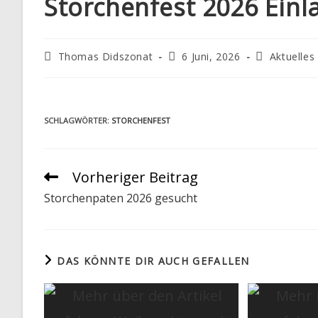
Storchenfest 2026 Ein
I
T
Beitrags-
Beitrag
Beitrags-
Thomas Didszonat
6 Juni, 2026
Aktuelles
Autor:
veröffentlicht:
Kategorie:
E
SCHLAGWÖRTER
:
STORCHENFEST
Vorheriger Beitrag
Weitere
Artikel
Storchenpaten 2026 gesucht
ansehen
DAS KÖNNTE DIR AUCH GEFALLEN