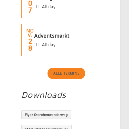
0
All day
7
NO
Adventsmarkt
V.
2
All day
8
ALLE TERMINE
Downloads
g
Flyer Storchenwanderweg
FAQs Storchenwanderweg