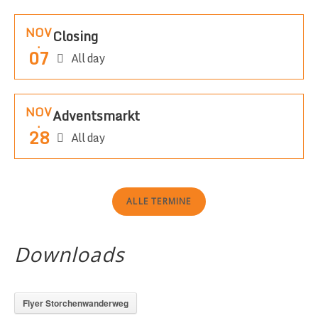
NOV
Closing
.
07
All day
NOV
Adventsmarkt
.
28
All day
ALLE TERMINE
Downloads
Flyer Storchenwanderweg