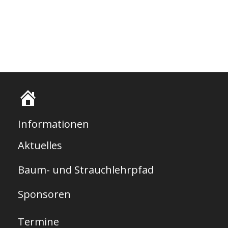
S
t
Informationen
a
Aktuelles
r
Baum- und Strauchlehrpfad
t
s
Sponsoren
e
Termine
i