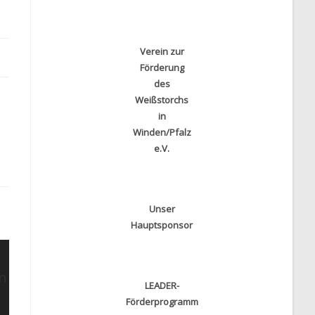
Verein zur
Förderung
des
Weißstorchs
in
Winden/Pfalz
e.V.
Unser
Hauptsponsor
LEADER-
Förderprogramm