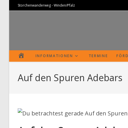
Zum
Storchenwanderweg - Winden/Pfalz
Inhalt
springen
S
INFORMATIONEN
TERMINE
FÖRD
T
Auf den Spuren Adebars
A
R
T
S
E