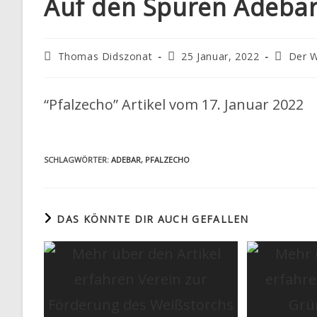
Auf den Spuren Adeba
I
T
Beitrags-
Beitrag
Beitrags
Thomas Didszonat
25 Januar, 2022
Der W
Autor:
veröffentlicht:
Kategori
E
“Pfalzecho” Artikel vom 17. Januar 2022
SCHLAGWÖRTER
:
ADEBAR
,
PFALZECHO
DAS KÖNNTE DIR AUCH GEFALLEN