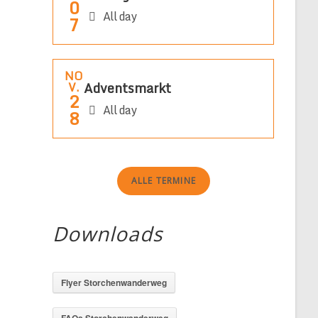
0
All day
7
NO
Adventsmarkt
V.
2
All day
8
ALLE TERMINE
Downloads
g
Flyer Storchenwanderweg
FAQs Storchenwanderweg