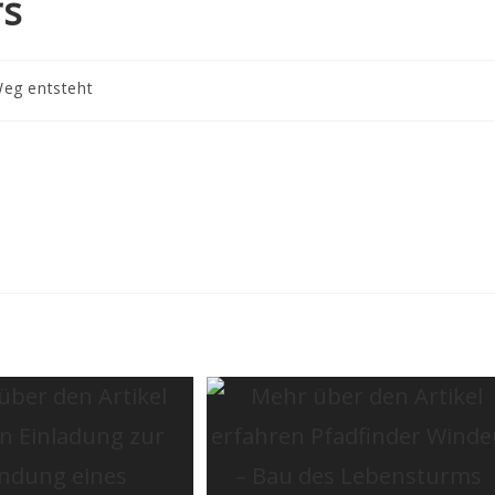
rs
-
eg entsteht
e: