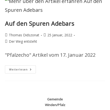
Auf den Spuren Adebars
Beitrags-
Beitrag
Thomas Didszonat
25 Januar, 2022
Autor:
veröffentlicht:
Beitrags-
Der Weg entsteht
Kategorie:
"Pfalzecho" Artikel vom 17. Januar 2022
Auf
Weiterlesen
Den
Spuren
Adebars
Gemeinde
Winden/Pfalz