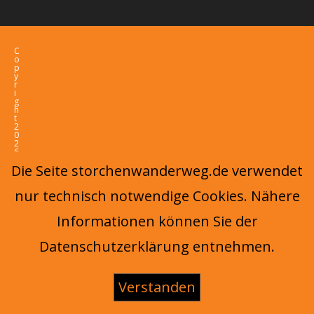
C
o
p
y
r
i
g
h
t
2
0
2
6
-
Die Seite storchenwanderweg.de verwendet
O
c
e
nur technisch notwendige Cookies. Nähere
a
n
W
Informationen können Sie der
P
T
h
Datenschutzerklärung entnehmen.
e
m
e
b
y
Verstanden
O
c
e
a