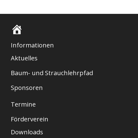
S
t
Informationen
a
Aktuelles
r
Baum- und Strauchlehrpfad
t
s
Sponsoren
e
Termine
i
t
Förderverein
e
Downloads