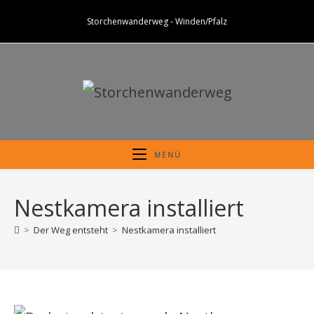
Zum
Storchenwanderweg - Winden/Pfalz
Inhalt
springen
MENÜ
Nestkamera installiert
>
Der Weg entsteht
>
Nestkamera installiert