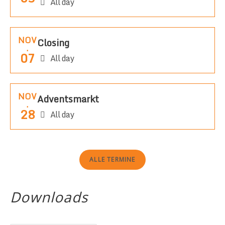
All day
NOV
Closing
.
07
All day
NOV
Adventsmarkt
.
28
All day
ALLE TERMINE
Downloads