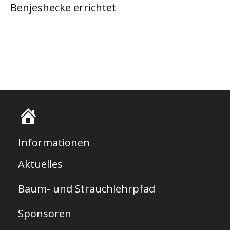
Benjeshecke errichtet
S
t
Informationen
a
Aktuelles
r
Baum- und Strauchlehrpfad
t
s
Sponsoren
e