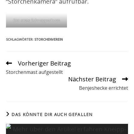
“Storchenkamera” aufrufbar.
Der erste Schnappschuss
SCHLAGWÖRTER
:
STORCHENVEREIN
Vorheriger Beitrag
Weitere
Artikel
Storchenmast aufgestellt
ansehen
Nächster Beitrag
Benjeshecke errichtet
DAS KÖNNTE DIR AUCH GEFALLEN