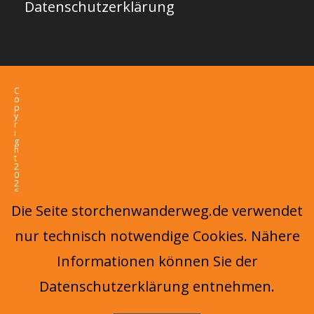
Datenschutzerklärung
C
o
p
y
r
i
g
h
t
2
0
2
6
-
Die Seite storchenwanderweg.de verwendet
O
c
e
nur technisch notwendige Cookies. Nähere
a
n
W
Informationen können Sie der
P
T
h
Datenschutzerklärung entnehmen.
e
m
e
b