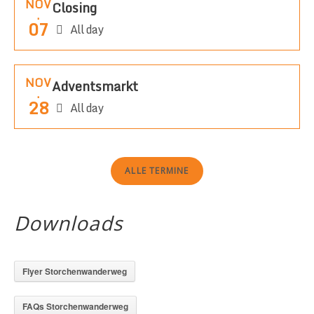
NOV
Closing
.
07
All day
NOV
Adventsmarkt
.
28
All day
ALLE TERMINE
Downloads
Flyer Storchenwanderweg
FAQs Storchenwanderweg