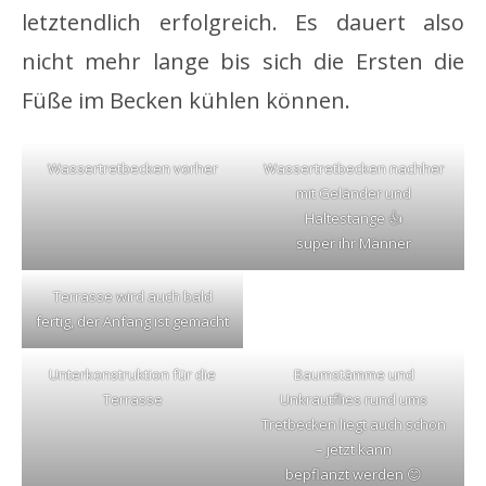
letztendlich erfolgreich. Es dauert also
nicht mehr lange bis sich die Ersten die
Füße im Becken kühlen können.
Wassertretbecken vorher
Wassertretbecken nachher
mit Geländer und
Haltestange 👍
super ihr Männer
Terrasse wird auch bald
fertig, der Anfang ist gemacht
Unterkonstruktion für die
Baumstämme und
Terrasse
Unkrautflies rund ums
Tretbecken liegt auch schon
– jetzt kann
bepflanzt werden 😊