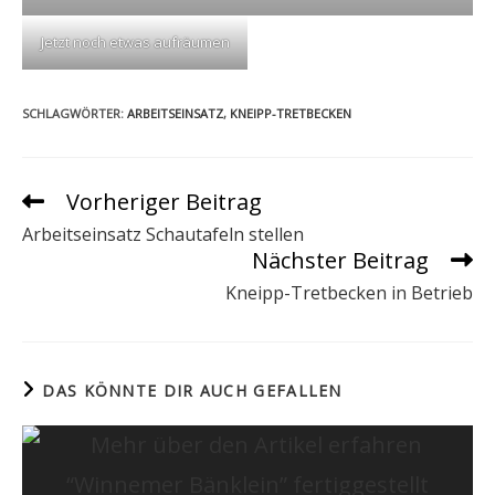
Jetzt noch etwas aufräumen
SCHLAGWÖRTER
:
ARBEITSEINSATZ
,
KNEIPP-TRETBECKEN
Vorheriger Beitrag
Weitere
Artikel
Arbeitseinsatz Schautafeln stellen
ansehen
Nächster Beitrag
Kneipp-Tretbecken in Betrieb
DAS KÖNNTE DIR AUCH GEFALLEN