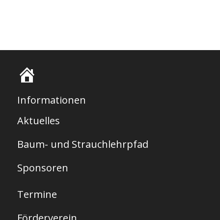
S
t
Informationen
a
Aktuelles
r
Baum- und Strauchlehrpfad
t
s
Sponsoren
e
Termine
i
t
Förderverein