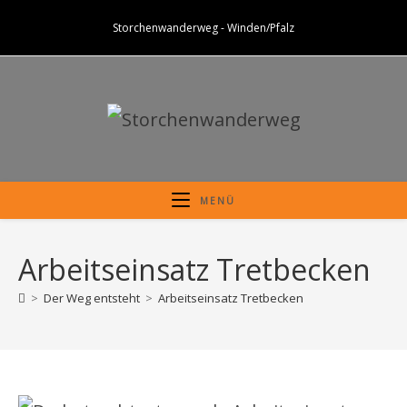
Zum
Storchenwanderweg - Winden/Pfalz
Inhalt
springen
MENÜ
Arbeitseinsatz Tretbecken
>
Der Weg entsteht
>
Arbeitseinsatz Tretbecken