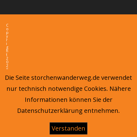
C
o
p
y
r
i
g
h
t
2
0
2
6
-
Die Seite storchenwanderweg.de verwendet
O
c
e
nur technisch notwendige Cookies. Nähere
a
n
W
Informationen können Sie der
P
T
h
Datenschutzerklärung entnehmen.
e
m
e
b
y
Verstanden
O
c
e