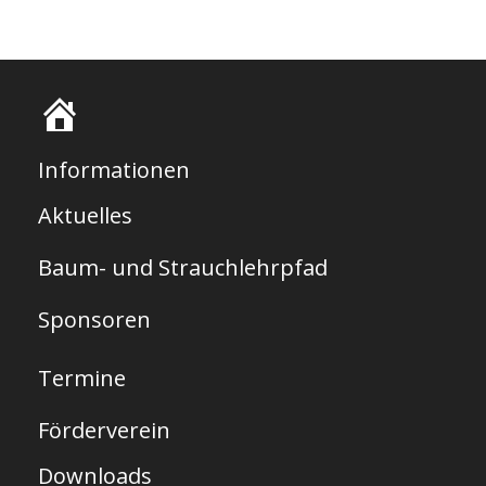
S
t
Informationen
a
Aktuelles
r
Baum- und Strauchlehrpfad
t
s
Sponsoren
e
Termine
i
t
Förderverein
e
Downloads