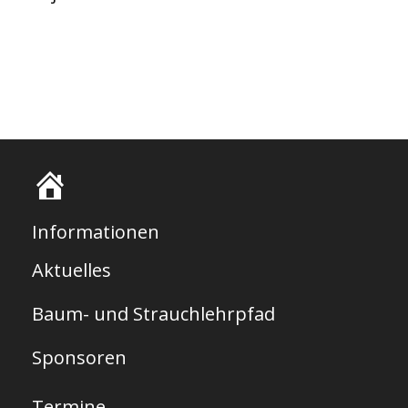
S
t
Informationen
a
Aktuelles
r
Baum- und Strauchlehrpfad
t
s
Sponsoren
e
Termine