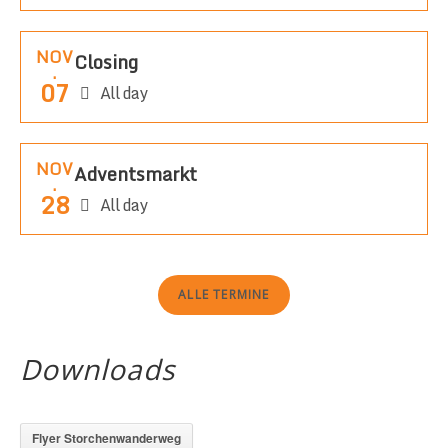
NOV
Closing
.
07
All day
NOV
Adventsmarkt
.
28
All day
ALLE TERMINE
Downloads
Flyer Storchenwanderweg