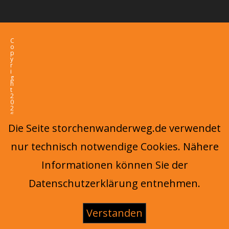
C
o
p
y
r
i
g
h
t
2
0
2
6
-
Die Seite storchenwanderweg.de verwendet
O
c
e
nur technisch notwendige Cookies. Nähere
a
n
W
Informationen können Sie der
P
T
h
Datenschutzerklärung entnehmen.
e
m
e
b
y
Verstanden
O
c
e