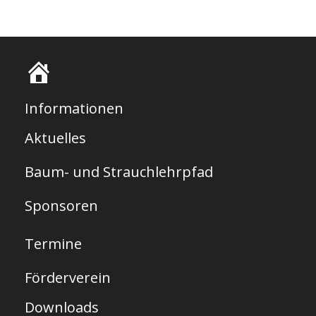
S
t
Informationen
a
Aktuelles
r
Baum- und Strauchlehrpfad
t
s
Sponsoren
e
Termine
i
t
Förderverein
e
Downloads