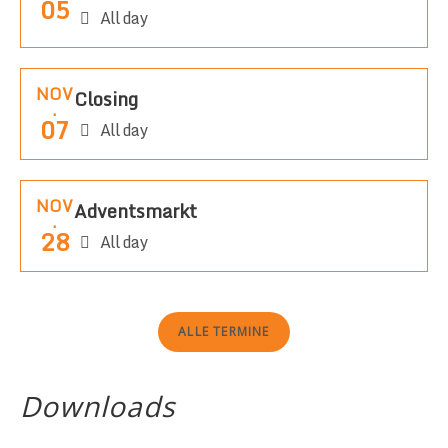
05
All day
NOV
Closing
.
07
All day
NOV
Adventsmarkt
.
28
All day
ALLE TERMINE
Downloads