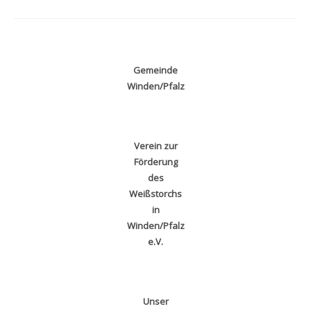
Storchenfest
Und
Zur
Einweihung
Des
Storchenwanderweges
Am
Gemeinde
17.
Juni
Winden/Pfalz
2023
In
Winden
Verein zur
Förderung
des
Weißstorchs
in
Winden/Pfalz
e.V.
Unser