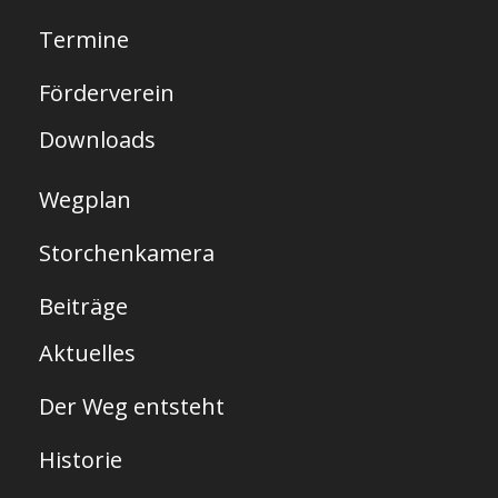
e
Termine
i
t
Förderverein
e
Downloads
Wegplan
Storchenkamera
Beiträge
Aktuelles
Der Weg entsteht
Historie