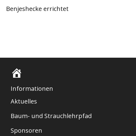
Benjeshecke errichtet
S
t
Informationen
a
Aktuelles
r
Baum- und Strauchlehrpfad
t
s
Sponsoren