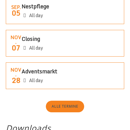
Nestpflege
SEP.
05
All day
NOV
Closing
.
07
All day
NOV
Adventsmarkt
.
28
All day
ALLE TERMINE
Downloads