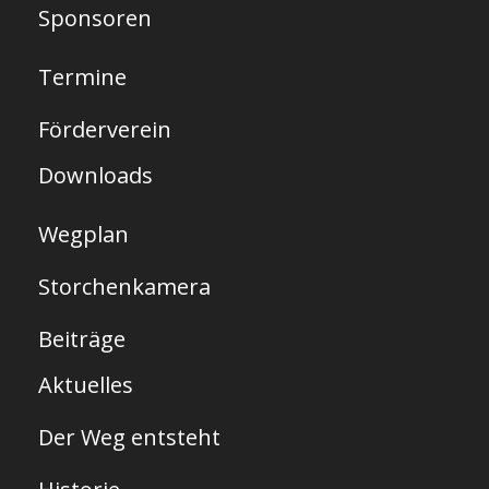
s
Sponsoren
e
Termine
i
t
Förderverein
e
Downloads
Wegplan
Storchenkamera
Beiträge
Aktuelles
Der Weg entsteht