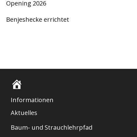
Opening 2026
Benjeshecke errichtet
S
t
Informationen
a
Aktuelles
r
Baum- und Strauchlehrpfad
t