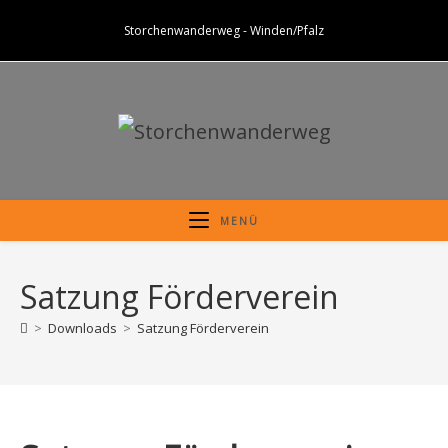
Zum
Storchenwanderweg - Winden/Pfalz
Inhalt
springen
MENÜ
Satzung Förderverein
>
Downloads
>
Satzung Förderverein