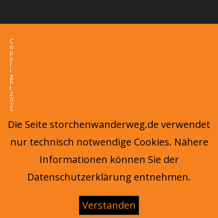
C
o
p
y
r
i
g
h
t
2
0
2
6
-
Die Seite storchenwanderweg.de verwendet
O
c
e
nur technisch notwendige Cookies. Nähere
a
n
W
Informationen können Sie der
P
T
h
Datenschutzerklärung entnehmen.
e
m
e
b
y
Verstanden
O
c
e