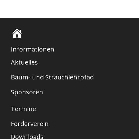
S
t
Informationen
a
Aktuelles
r
Baum- und Strauchlehrpfad
t
s
Sponsoren
e
Termine
i
t
Förderverein
e
Downloads