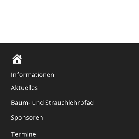
S
t
Informationen
a
Aktuelles
r
Baum- und Strauchlehrpfad
t
s
Sponsoren
e
Termine
i