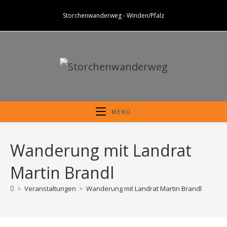
Zum
Storchenwanderweg - Winden/Pfalz
Inhalt
springen
MENÜ
Wanderung mit Landrat
Martin Brandl
>
Veranstaltungen
>
Wanderung mit Landrat Martin Brandl