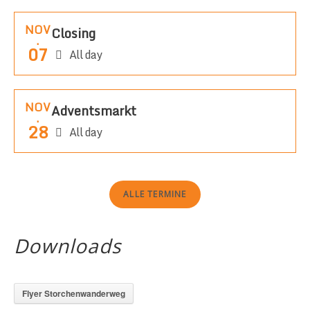
NOV
Closing
.
07
All day
NOV
Adventsmarkt
.
28
All day
ALLE TERMINE
Downloads
Flyer Storchenwanderweg