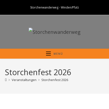
Zum
Storchenwanderweg - Winden/Pfalz
Inhalt
springen
MENÜ
Storchenfest 2026
>
Veranstaltungen
>
Storchenfest 2026