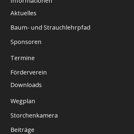
Informationen
a
Aktuelles
r
Baum- und Strauchlehrpfad
t
s
Sponsoren
e
Termine
i
t
Förderverein
e
Downloads
Wegplan
Storchenkamera
Beiträge