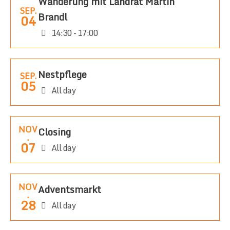
Wanderung mit Landrat Martin
SEP.
Brandl
04
14:30 - 17:00
Nestpflege
SEP.
05
All day
NOV
Closing
.
07
All day
NOV
Adventsmarkt
.
28
All day