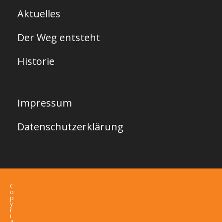
Aktuelles
Der Weg entsteht
Historie
Impressum
Datenschutzerklärung
C
o
p
y
r
i
g