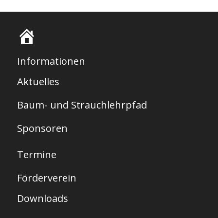
S
t
Informationen
a
Aktuelles
r
Baum- und Strauchlehrpfad
t
s
Sponsoren
e
Termine
i
t
Förderverein
e
Downloads