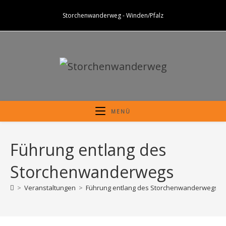
Zum
Storchenwanderweg - Winden/Pfalz
Inhalt
springen
MENÜ
Führung entlang des
Storchenwanderwegs
>
Veranstaltungen
>
Führung entlang des Storchenwanderwegs