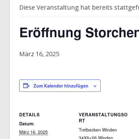
Diese Veranstaltung hat bereits stattge
I
T
Eröffnung Storch
E
März 16, 2025
Zum Kalender hinzufügen
DETAILS
VERANSTALTUNGSO
RT
Datum:
Tretbecken Winden
März 16, 2025
34X8+V6 Winden,