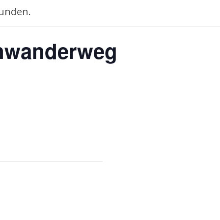
funden.
enwanderweg