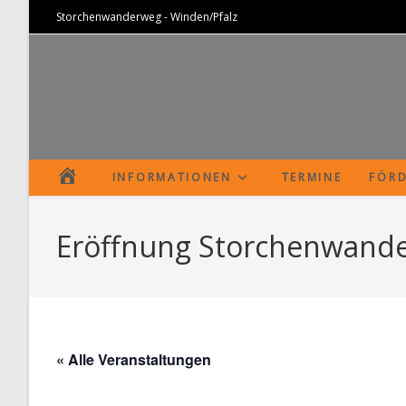
Zum
Storchenwanderweg - Winden/Pfalz
Inhalt
springen
S
INFORMATIONEN
TERMINE
FÖRD
T
Eröffnung Storchenwand
A
R
T
« Alle Veranstaltungen
S
E