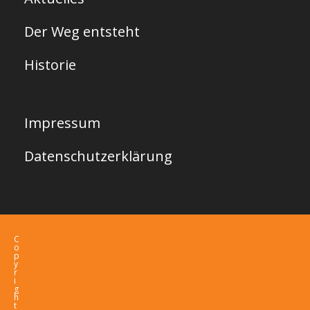
Der Weg entsteht
Historie
Impressum
Datenschutzerklärung
C
o
p
y
r
i
g
h
t