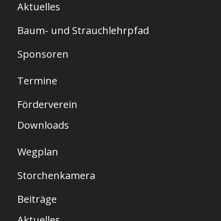
Aktuelles
r
Baum- und Strauchlehrpfad
t
s
Sponsoren
e
Termine
i
t
Förderverein
e
Downloads
Wegplan
Storchenkamera
Beiträge
Aktuelles