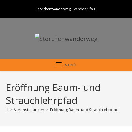
Zum
Storchenwanderweg - Winden/Pfalz
Inhalt
springen
MENÜ
Eröffnung Baum- und
Strauchlehrpfad
>
Veranstaltungen
>
Eröffnung Baum- und Strauchlehrpfad