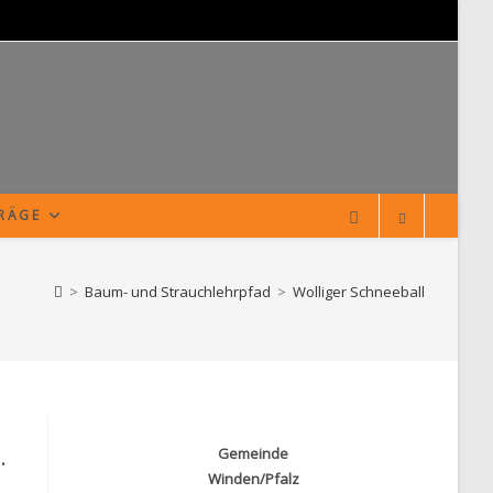
TRÄGE
>
Baum- und Strauchlehrpfad
>
Wolliger Schneeball
.
Gemeinde
Winden/Pfalz