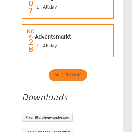
0
All day
7
NO
Adventsmarkt
V.
2
All day
8
ALLE TERMINE
Downloads
g
Flyer Storchenwanderweg
FAQs Storchenwanderweg