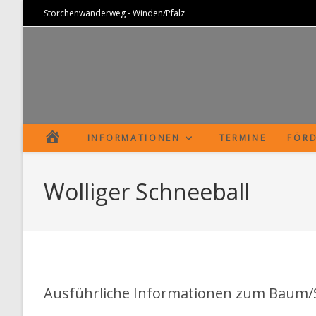
Zum
Storchenwanderweg - Winden/Pfalz
Inhalt
springen
S
INFORMATIONEN
TERMINE
FÖRD
T
Wolliger Schneeball
A
R
T
S
Ausführliche Informationen zum Baum/St
E