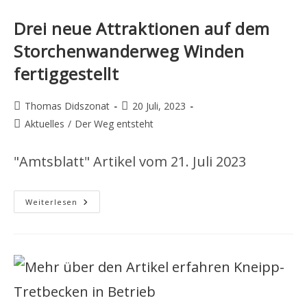
Drei neue Attraktionen auf dem
Storchenwanderweg Winden
fertiggestellt
Beitrags-
Beitrag
Thomas Didszonat
20 Juli, 2023
Autor:
veröffentlicht:
Beitrags-
Aktuelles
/
Der Weg entsteht
Kategorie:
"Amtsblatt" Artikel vom 21. Juli 2023
Drei
Weiterlesen
Neue
Attraktionen
Auf
Dem
Storchenwanderweg
Winden
Fertiggestellt