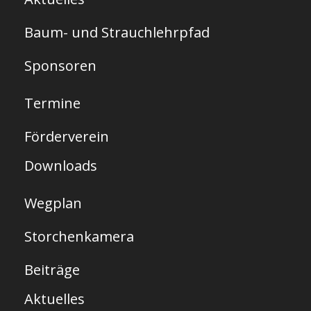
r
Baum- und Strauchlehrpfad
t
s
Sponsoren
e
Termine
i
t
Förderverein
e
Downloads
Wegplan
Storchenkamera
Beiträge
Aktuelles