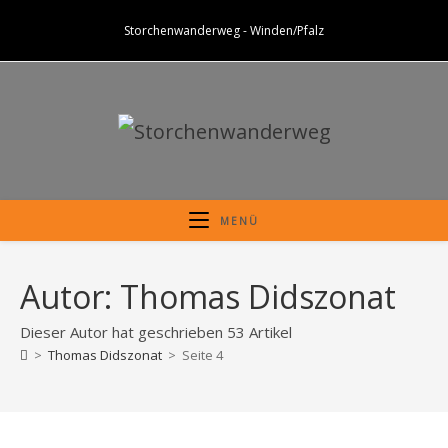
Zum
Storchenwanderweg - Winden/Pfalz
Inhalt
springen
MENÜ
Autor:
Thomas Didszonat
Dieser Autor hat geschrieben 53 Artikel
>
Thomas Didszonat
>
Seite 4