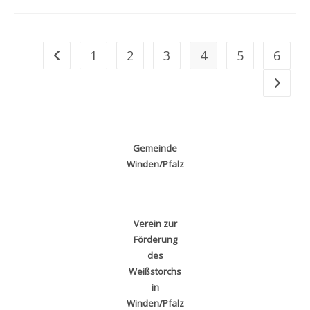
DEKRA
Freigegeben
1
2
3
4
5
6
Zur vorherigen Seite
Zur näc
Gemeinde
Winden/Pfalz
Verein zur
Förderung
des
Weißstorchs
in
Winden/Pfalz