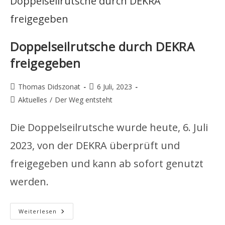
Doppelseilrutsche durch DEKRA
freigegeben
Beitrags-
Beitrag
Thomas Didszonat
6 Juli, 2023
Autor:
veröffentlicht:
Beitrags-
Aktuelles
/
Der Weg entsteht
Kategorie:
Die Doppelseilrutsche wurde heute, 6. Juli
2023, von der DEKRA überprüft und
freigegeben und kann ab sofort genutzt
werden.
Doppelseilrutsche
Weiterlesen
Durch