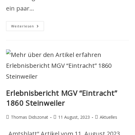
ein paar…
Winterquartier
Weiterlesen
Für
Kneipp-
Tretbecken
Aufgebaut
Erlebnisbericht MGV “Eintracht”
1860 Steinweiler
Beitrags-
Beitrag
Beitrags-
Thomas Didszonat
11 August, 2023
Aktuelles
Autor:
veröffentlicht:
Kategorie:
„Amtsblatt“ Artikel vom 11. August 2023