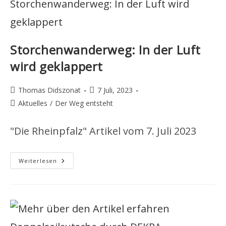
Storchenwanderweg: In der Luft
wird geklappert
Beitrags-
Beitrag
Thomas Didszonat
7 Juli, 2023
Autor:
veröffentlicht:
Beitrags-
Aktuelles
/
Der Weg entsteht
Kategorie:
"Die Rheinpfalz" Artikel vom 7. Juli 2023
Storchenwanderweg:
Weiterlesen
In
Der
Luft
Wird
Geklappert