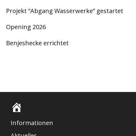
Projekt “Abgang Wasserwerke” gestartet
Opening 2026
Benjeshecke errichtet
S
t
Informationen
a
Aktuelles