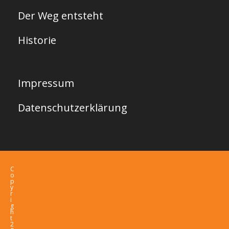
Der Weg entsteht
Historie
Impressum
Datenschutzerklärung
C
o
p
y
r
i
g
h
t
2