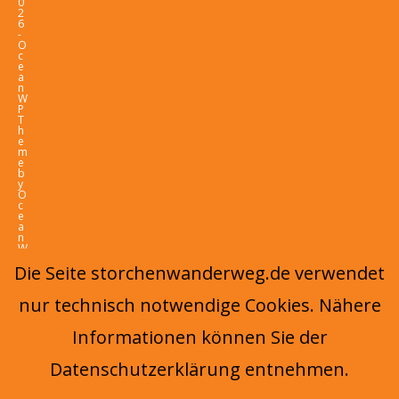
0
2
6
-
O
c
e
a
n
W
P
T
h
e
m
e
b
y
O
c
e
a
n
W
P
Die Seite storchenwanderweg.de verwendet
nur technisch notwendige Cookies. Nähere
Informationen können Sie der
Datenschutzerklärung entnehmen.