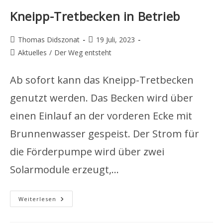
Kneipp-Tretbecken in Betrieb
Beitrags-
Beitrag
Thomas Didszonat
19 Juli, 2023
Autor:
veröffentlicht:
Beitrags-
Aktuelles
/
Der Weg entsteht
Kategorie:
Ab sofort kann das Kneipp-Tretbecken
genutzt werden. Das Becken wird über
einen Einlauf an der vorderen Ecke mit
Brunnenwasser gespeist. Der Strom für
die Förderpumpe wird über zwei
Solarmodule erzeugt,…
Kneipp-
Weiterlesen
Tretbecken
In
Betrieb