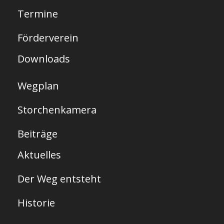
e
Termine
i
t
Förderverein
e
Downloads
Wegplan
Storchenkamera
Beiträge
Aktuelles
Der Weg entsteht
Historie