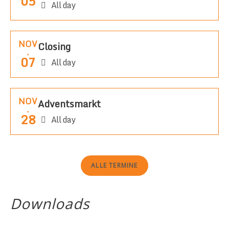
05
All day
NOV
Closing
.
07
All day
NOV
Adventsmarkt
.
28
All day
ALLE TERMINE
Downloads