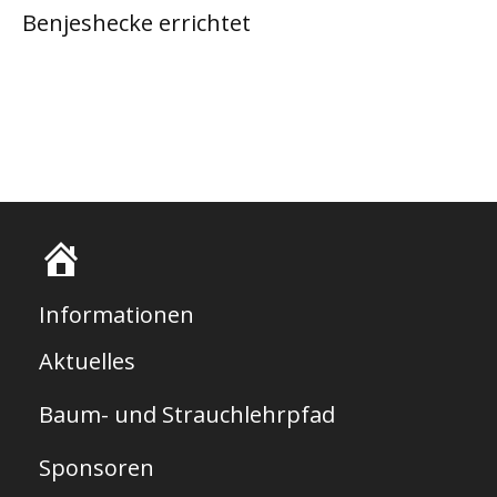
Benjeshecke errichtet
S
t
Informationen
a
Aktuelles
r
Baum- und Strauchlehrpfad
t
s
Sponsoren