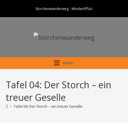
Zum
Storchenwanderweg - Winden/Pfalz
Inhalt
springen
MENÜ
Tafel 04: Der Storch – ein
treuer Geselle
>
Tafel 04: Der Storch – ein treuer Geselle