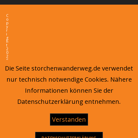
C
o
p
y
r
i
g
h
t
2
0
2
6
-
Die Seite storchenwanderweg.de verwendet
O
c
e
nur technisch notwendige Cookies. Nähere
a
n
W
Informationen können Sie der
P
T
h
Datenschutzerklärung entnehmen.
e
m
e
b
y
Verstanden
O
c
e
a
n
W