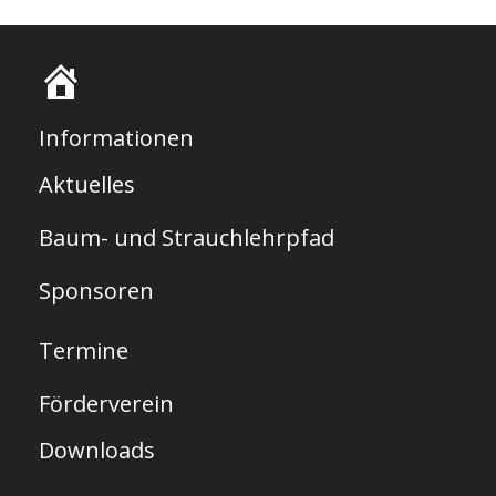
S
t
Informationen
a
Aktuelles
r
Baum- und Strauchlehrpfad
t
s
Sponsoren
e
Termine
i
t
Förderverein
e
Downloads